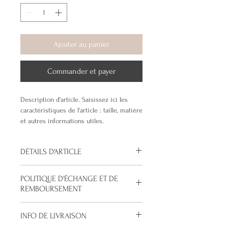
Ajouter au panier
Commander et payer
Description d'article. Saisissez ici les 
caractéristiques de l'article : taille, matière 
et autres informations utiles.
DÉTAILS D'ARTICLE
Détails d'article. Saisissez ici les
POLITIQUE D'ÉCHANGE ET DE
caractéristiques de l'article : taille, matière
REMBOURSEMENT
et autres détails utiles. Cet emplacement
est idéal pour expliquer les avantages de
Politique d'échange et de remboursement.
cet article à vos clients.
INFO DE LIVRAISON
Informez vos visiteurs des conditions